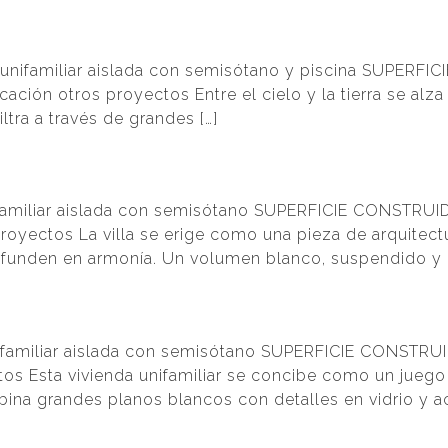
 unifamiliar aislada con semisótano y piscina SUPE
ación otros proyectos Entre el cielo y la tierra se alza 
ltra a través de grandes […]
nifamiliar aislada con semisótano SUPERFICIE CONSTRU
proyectos La villa se erige como una pieza de arquite
se funden en armonía. Un volumen blanco, suspendido y 
nifamiliar aislada con semisótano SUPERFICIE CONST
tos Esta vivienda unifamiliar se concibe como un juego
mbina grandes planos blancos con detalles en vidrio y 