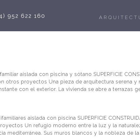
4) 952 622 160
ARQUITECT
ifamiliar aislada con piscina y sótano SUPERFICIE C
n otros proyectos Una pieza de arquitectura serena y 
tante con el exterior. La vivienda se abre a terrazas g
unifamiliares aislada con piscina SUPERFICIE CONSTRU
proyectos Un refugio moderno entre la luz y la natural
ncia mediterránea. Sus muros blancos y la nobleza de la 